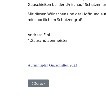
Gauschießen bei
der „Frischauf-Schützenlus
Mit diesen Wünschen und der Hoffnung auf
mit sportlichem Schützengruß
Andreas Elbl
1.Gauschützenmeister
Aufsichtsplan Gauschießen 2023
Vorheriger Beitrag: 13. Schießtag RWK-LG 202
Zurück