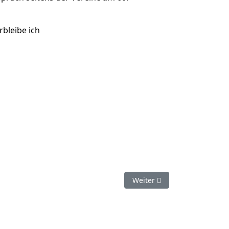
rbleibe ich
Nächster Beitrag: Einladung
Weiter