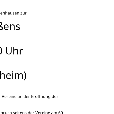
benhausen zur
ßens
0 Uhr
nheim)
r Vereine an der Eröffnung des
pruch seitens der Vereine am 60.