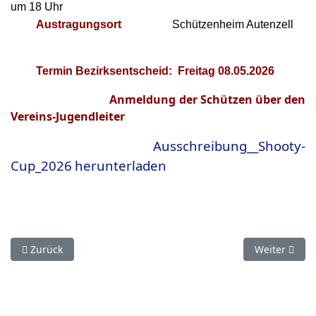
um 18 Uhr
Austragungsort
Schützenheim Autenzell
Termin Bezirksentscheid: Freitag 08.05.2026
Anmeldung der Schützen über den
Vereins-Jugendleiter
Ausschreibung__Shooty-
Cup_2026
herunterladen
Vorheriger Beitrag: Ergebnisse ShootyCup 2026
Nächster Bei
Zurück
Weiter