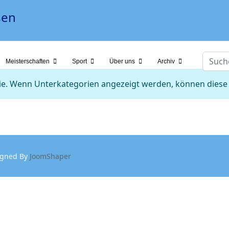
Suche
Meisterschaften
Sport
Über uns
Archiv
orie. Wenn Unterkategorien angezeigt werden, können diese 
igned By
JoomShaper