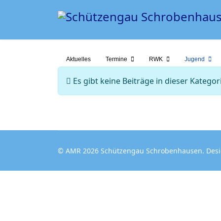
Aktuelles
Termine
RWK
Jugend
Information
Es gibt keine Beiträge in dieser Kateg
© AMR 2026 Schützengau Schrobenhausen. Des