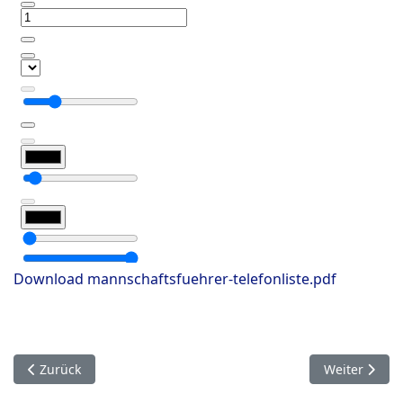
Download mannschaftsfuehrer-telefonliste.pdf
Vorheriger Beitrag: RWK-LG Meldung
Nächster Bei
Zurück
Weiter