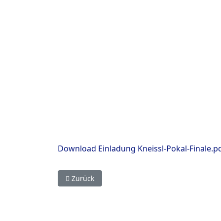
Download Einladung Kneissl-Pokal-Finale.p
Vorheriger Beitrag: Kneißl-Pokal Finale Ergebn
Zurück