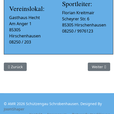
Sportleiter:
Vereinslokal:
Florian Kreitmair
Gasthaus Hecht
Scheyrer Str. 6
Am Anger 1
85305 Hirschenhausen
85305
08250 / 9976123
Hirschenhausen
08250 / 203
Vorheriger Beitrag: 425008
Nächster Bei
Zurück
Weiter
© AMR 2026 Schützengau Schrobenhausen. Designed By
JoomShaper