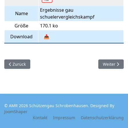
Ergebnisse gau
Name
schuelervergleichskampf
Größe
170.1 ko
Download
📥
Vorheriger Beitrag: Oldie-Cup 2016
Nächster Bei
Zurück
Weiter
© AMR 2026 Schützengau Schrobenhausen. Designed By
JoomShaper
Kontakt
Impressum
Datenschutzerklärung