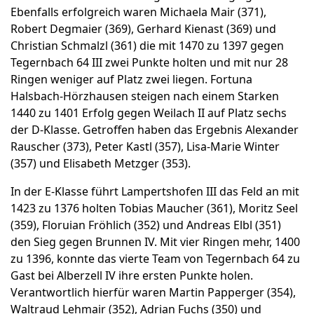
Ebenfalls erfolgreich waren Michaela Mair (371),
Robert Degmaier (369), Gerhard Kienast (369) und
Christian Schmalzl (361) die mit 1470 zu 1397 gegen
Tegernbach 64 III zwei Punkte holten und mit nur 28
Ringen weniger auf Platz zwei liegen. Fortuna
Halsbach-Hörzhausen steigen nach einem Starken
1440 zu 1401 Erfolg gegen Weilach II auf Platz sechs
der D-Klasse. Getroffen haben das Ergebnis Alexander
Rauscher (373), Peter Kastl (357), Lisa-Marie Winter
(357) und Elisabeth Metzger (353).
In der E-Klasse führt Lampertshofen III das Feld an mit
1423 zu 1376 holten Tobias Maucher (361), Moritz Seel
(359), Floruian Fröhlich (352) und Andreas Elbl (351)
den Sieg gegen Brunnen IV. Mit vier Ringen mehr, 1400
zu 1396, konnte das vierte Team von Tegernbach 64 zu
Gast bei Alberzell IV ihre ersten Punkte holen.
Verantwortlich hierfür waren Martin Papperger (354),
Waltraud Lehmair (352), Adrian Fuchs (350) und