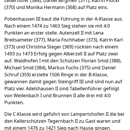
Lederhofer (384), Daniel Birgmeir (371), Katrin Plöckl
(370) und Monika Hermann (368) auf Platz eins.
Pobenhausen III baut die Führung in der A-Klasse aus.
Nach einem 1474 zu 1463 Sieg stehen sie mit 4:0
Punkten an erster stelle. Autenzell II mit Lena
Breitsameter (377), Maria Fischhaber (373), Katrin Karl
(373) und Christina Steger (369) rückten nach einem
1493 zu 1473 Erfolg gegen Alberzell II auf Platz zwei
auf. Waidhofen I mit den Schützen Florian Smid (388),
Michael Smid (384), Markus Fuchs (375) und Daniel
Schruf (359) erzielte 1506 Ringe in der B-Klasse,
gewannen damit gegen Steingriff III und sind nun auf
Platz vier. Adelshausen II sind Tabellenführer gefolgt
von Weilenbach I und Brunnen II alle drei mit 4:0
Punkten.
Die C-Klasse wird geführt von Lampertshofen II die bei
den Kellerschützen Tegernbach II zu Gast waren und
mit einem 1476 zu 1421 Sieg nach Hause gingen.