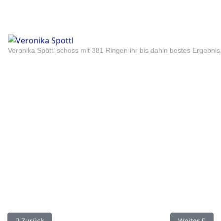
Veronika Spöttl schoss mit 381 Ringen ihr bis dahin bestes Ergebn
Vorheriger Beitrag: Bericht 3. RWK-LG
Nächster Bei
Zurück
Weiter